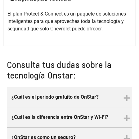
​​El plan Protect & Connect es un paquete de soluciones
inteligentes para que aproveches toda la tecnología y
seguridad que solo Chevrolet puede ofrecer.
Consulta tus dudas sobre la
tecnología Onstar:
¿Cuál es el periodo gratuito de OnStar?
¿Cuál es la diferencia entre OnStar y Wi-Fi?
El periodo gratuito solo aplica para la compra
de Chevrolet 0km. Aplican T&C. A partir de
MY2024: Onix, Tracker y Montana cuentan con
¿OnStar es como un seguro?
OnStar y Wi-Fi son servicios diferentes.